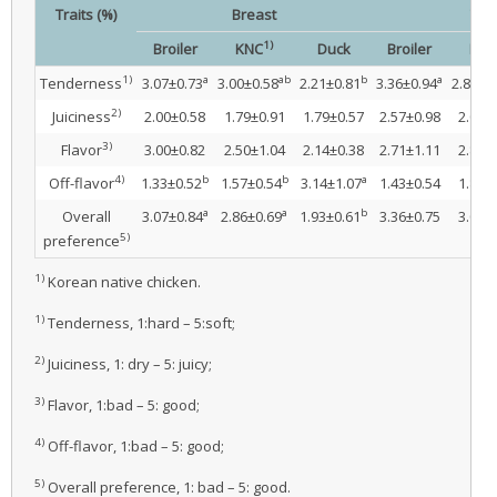
Traits (%)
Breast
Thi
1)
Broiler
KNC
Duck
Broiler
KNC
1)
a
ab
b
a
Tenderness
3.07±0.73
3.00±0.58
2.21±0.81
3.36±0.94
2.86±0
2)
Juiciness
2.00±0.58
1.79±0.91
1.79±0.57
2.57±0.98
2.07±
3)
Flavor
3.00±0.82
2.50±1.04
2.14±0.38
2.71±1.11
2.86±
4)
b
b
a
Off-flavor
1.33±0.52
1.57±0.54
3.14±1.07
1.43±0.54
1.86±
a
a
b
Overall
3.07±0.84
2.86±0.69
1.93±0.61
3.36±0.75
3.00±
5)
preference
1)
Korean native chicken.
1)
Tenderness, 1:hard – 5:soft;
2)
Juiciness, 1: dry – 5: juicy;
3)
Flavor, 1:bad – 5: good;
4)
Off-flavor, 1:bad – 5: good;
5)
Overall preference, 1: bad – 5: good.