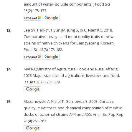
amount of water‐soluble components. J Food Sci
35(2):175-177.
13.
Lee SY, Park JY, Hyun JM, Jung S, Jo C, Nam KC. 2018.
Comparative analysis of meat quality traits of new
strains of native chickens for Samgyetang. Korean J
Poult Sci 45(3):175-182.
14.
MAFRA(Ministry of Agriculture, Food and Rural Affairs)
2023 Major statistics of agriculture, livestock and food.
Issues 20231231:379.
15.
Mazanowski A, Kisiel T, Gornowicz E. 2003. Carcass
quality, meat traits and chemical composition of meat in
ducks of paternal strains A44 and A55. Anim Sci Pap Rep
21(4):251-263.