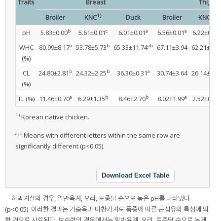
Traits
Breast
Thigh
1)
1)
Broiler
KNC
Duck
Broiler
KNC
b
c
a
a
pH
5.83±0.00
5.61±0.01
6.01±0.01
6.56±0.01
6.22±0.01
a
b
ab
WHC
80.99±8.17
53.78±5.73
65.33±11.74
67.11±3.94
62.21±1.4
(%)
b
b
a
CL
24.80±2.81
24.32±2.25
36.30±0.31
30.74±3.64
26.14±3.2
(%)
a
b
b
a
TL (%)
11.46±0.70
6.29±1.35
8.46±2.70
8.02±1.99
2.52±0.49
1)
Korean native chicken.
a,b
Means with different letters within the same row are
significantly different (p<0.05).
Download Excel Table
허벅지살의 경우, 일반육계, 오리, 토종닭 순으로 높은 pH를 나타냈다
(p<0.05). 이러한 결과는 가슴육과 마찬가지로 품종에 따른 근섬유의 특성에 의
한 것으로 사료된다. 보수력의 경우에서는 일반육계, 오리, 토종닭 순으로 높게