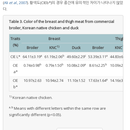
(
Ali
et al
., 2007
). 황색도(CIEb*)의 경우 종간에 유의적인 차이가 나타나지 않았
다.
Table 3.
Color of the breast and thigh meat from commercial
broiler, Korean native chicken and duck
Traits
Breast
Thigh
(%)
1)
1)
Broiler
KNC
Duck
Broiler
KNC
a
b
c
a
b
CIE L*
64.11±3.19
61.19±2.06
49.60±2.29
53.39±3.11
44.83±6.50
b
b
a
b
b
CIE
0.74±0.98
0.79±1.50
10.08±2.09
8.61±2.25
10.09±2.90
a*
a
b
CIE
10.97±2.63
10.94±2.74
11.10±1.52
17.63±1.64
14.16±3.82
b*
1)
Korean native chicken.
a,b
Means with different letters within the same row are
significantly different (p<0.05).