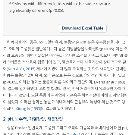
a,b
Means with different letters within the same row are
significantly different (p<0.05).
Download Excel Table
허벅지살의의 경우, 오리, 일반육계, 토종닭 순으로 높은 수분함량을 나타냈
고, 오리와 토종닭은 일반육계보다 높은 지방함량을 나타냈다(p<0.05). 이는 오
리와 토종닭의 허벅지살살은 적색육과 유사한 조성을 가지고 있으며, 지방과 콜
레스테롤은 적색육에 집중되어 있고, 일반육계보다 사육기간이 상대적으로 길
어(
Koh & Yu, 2015
) 체내에 지방이 더 많이 축적되는 것으로 사료된다. 단백질
함량은 토종닭, 일반육계, 오리 순으로 높은 것으로 유의적인 차이가 나타났고
(p<0.05), 이러한 결과는 품종에 따른 차이라고 판단되며, Evans
et al
.(1993)
의 결과와 일치하였다. 조회분 함량의 경우, 전체 처리구에서 유의적인 차이가
나타나지 않았다. 또한 품종에 관계없이 가슴육은 허벅지살에 비해 조지방 함량
이 낮았다. 이러한 결과는 동일 개체내에서의 근섬유의 특성에 의한 것으로 생
각되며,
Xiong 등(1993)
의 결과와 일치하였다.
2. pH, 보수력, 가열감량, 해동감량
상용 Broiler 일반육계, 토종닭 그리고 오리의 가슴육과 허벅지살에 대한 pH,
보수력, 가열감량, 해동감량 분석 결과는
Table 2
와 같다. 가슴육의 경우, 오리