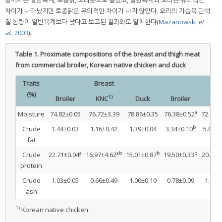
량에서는 일반육계, 토종닭, 오리순으로 높았고, 일반육계와 오리는 유의적인
차이가 나타났지만 토종닭은 유의적인 차이가 나지 않았다. 오리의 가슴육 단백
질 함량이 일반육계보다 낮다고 보고된 결과와도 일치한다(
Mazanowski
et
al
., 2003
).
Table 1.
Proximate compositions of the breast and thigh meat
from commercial broiler, Korean native chicken and duck
Traits
Breast
Thi
(%)
1)
Broiler
KNC
Duck
Broiler
KNC
a
Moisture
74.82±0.05
76.72±3.39
78.86±0.35
76.38±0.52
72.94±
b
Crude
1.44±0.03
1.16±0.42
1.39±0.04
3.34±0.10
5.63±0
fat
a
ab
b
b
Crude
22.71±0.04
16.97±4.62
15.01±0.87
19.50±0.33
20.35±
protein
Crude
1.03±0.05
0.66±0.49
1.00±0.10
0.78±0.09
1.08±
ash
1)
Korean native chicken.