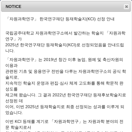
NOTICE
「자원과학연구」 한국연구재단 등재학술지(KCI) 선정 안내
MENU
T
o
국립공주대학교 자원과학연구소에서 발간하는 학술지 「자원과학
g
연구」가
g
Resour Sci Res
2024
;
6
(
2
):
83
-
90
2025년 한국연구재단 등재학술지(KCI)로 선정되었음을 안내드립
l
pISSN: 2713-7872
니다.
e
DOI:
https://doi.org/10.52346/rsr.2024.6.2.83
n
「자원과학연구」는 2019년 창간 이후 농업, 원예 및 축산자원의
ARTICLE
a
이용과
v
관련된 기초 및 응용연구 전반을 다루는 자원과학연구소의 공식 학
가금육 육질 특성 비교 분석
i
술지로,
g
1
1
1
1
1
1
구법모
,
김민준
,
강지우
,
박상훈
,
박규태
,
장소영
,
지속적인 학술지 운영과 편집·심사 체계 고도화를 통해 학문적 완
a
1
1
2
,
*
1
,
**
임영호
,
이솔희
,
김학연
,
최정석
성도를
t
i
제고해 왔습니다. 그 결과 2022년 한국연구재단 등재후보학술지로
Comparative Analysis of Meat Quality in
o
선정된 데
Poultry
n
이어, 이번 2025년 등재학술지로 최종 선정되는 성과를 이루게 되
1
1
1
Beob Mo Ku
,
Min Jun Kim
,
Ji Woo Kang
,
Sang Hun
었습니다.
1
1
1
1
Park
,
Gyu Tae Park
,
So Young Jang
,
Young Ho Lim
이번 KCI 등재를 계기로 「자원과학연구」는 자원과학 분야의 전
1
2
,
*
1
,
**
,
Sol-Hee Lee
,
Hack-Youn Kim
,
Jung Seok Choi
문 학술지로서