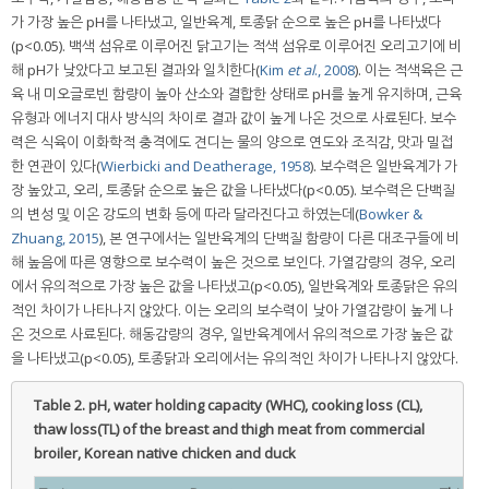
가 가장 높은 pH를 나타냈고, 일반육계, 토종닭 순으로 높은 pH를 나타냈다
(p<0.05). 백색 섬유로 이루어진 닭고기는 적색 섬유로 이루어진 오리고기에 비
해 pH가 낮았다고 보고된 결과와 일치한다(
Kim
et al
., 2008
). 이는 적색육은 근
육 내 미오글로빈 함량이 높아 산소와 결합한 상태로 pH를 높게 유지하며, 근육
유형과 에너지 대사 방식의 차이로 결과 값이 높게 나온 것으로 사료된다. 보수
력은 식육이 이화학적 충격에도 견디는 물의 양으로 연도와 조직감, 맛과 밀접
한 연관이 있다(
Wierbicki and Deatherage, 1958
). 보수력은 일반육계가 가
장 높았고, 오리, 토종닭 순으로 높은 값을 나타냈다(p<0.05). 보수력은 단백질
의 변성 및 이온 강도의 변화 등에 따라 달라진다고 하였는데(
Bowker &
Zhuang, 2015
), 본 연구에서는 일반육계의 단백질 함량이 다른 대조구들에 비
해 높음에 따른 영향으로 보수력이 높은 것으로 보인다. 가열감량의 경우, 오리
에서 유의적으로 가장 높은 값을 나타냈고(p<0.05), 일반육계와 토종닭은 유의
적인 차이가 나타나지 않았다. 이는 오리의 보수력이 낮아 가열감량이 높게 나
온 것으로 사료된다. 해동감량의 경우, 일반육계에서 유의적으로 가장 높은 값
을 나타냈고(p<0.05), 토종닭과 오리에서는 유의적인 차이가 나타나지 않았다.
Table 2.
pH, water holding capacity (WHC), cooking loss (CL),
thaw loss(TL) of the breast and thigh meat from commercial
broiler, Korean native chicken and duck