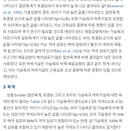
나타났다. 일반육계가 토종닭보다 보수력이 높게 나온 결과와도 같다(
Keweon
et al
., 1995
). 가열감량의 경우, 오리가 가장 높은 값을 나타내었고, 일반육계,
토종닭 순으로 높은 값을 나타냈다(p<0.05). 또한 가슴육과 허벅지살과 상관없
이 오리에서 높은 값을 나타냈고, 이는 근육섬유 종류에 따른 영향이 있을 것으
로 사료되며 추가 연구가 필요할 것으로 예상이 된다. 해동감량에서는 가슴육과
마찬가지로 일반육계가 가장 높은 값을 나타내었고, 오리, 토종닭 순으로 높은
값을 나타냈다(p<0.05). 이는 적색 섬유는 백색 섬유보다 훨씬 더 추위와 해동
에 잘 견디는 것으로 알려져 있으며(
Im
et al
., 2024
), 이는 적색 섬유가 많은 오
리고기의 해동감량이 백색섬유가 많은 일반육계에 비해 결과값이 낮은 것으로
사료된다. 또한 허벅지살은 가슴육의 비해 해동감량의 결과 값이 적게 나타났
고, 이는 가슴육과 허벅지살의 근육섬유 조성 종류에 따른 영향이 있을 것으로
예상된다.
3. 육색
상용 broiler 일반육계, 토종닭 그리고 오리의 가슴육과 허벅지살에 대한 육
*
*
색의 분석 결과는
Table 3
과 같다. 가슴육에서 명도(CIE L
)와 적색도(CIE a
)는
종간의 유의적인 차이가 나타났다(p<0.05). 오리 가슴육은 닭 가슴육에 비해 명
도는 낮았지만 적색도에서 높은 값을 나타냈다(p<0.05). 오리 가슴육은 약 16%
의 백색 섬유와 84%의 적색 섬유가 포함되어 있는 반면, 닭 가슴육은 100% 백
색 섬유를 포함하고 있기 때문에 더 높은 적색도가 나타난 결과와도 일치한다