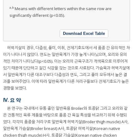
a,b
Means with different letters within the same row are
significantly different (p<0.05).
Download Excel Table
허벅지살의 경우, 다즙성, 풍미, 이취, 전체기호도에서 세 품종 간 유의적인 차
이가 나타나지 않았다. 연도는 일반육계가 가장 높게 나타났으며, 오리와 유의
적인 차이가 나타났다(p<0.05). 이는 오리의 근육구조가 적색육으로 이루어져
있기 때문에 단단하고 질긴 식감을 갖는 것으로 사료된다. 가슴육과 허벅지살에
서 일반육계가 다른 대조구보다 다즙성과 연도, 그리고 풍미 모두에서 높은 결
과를 보여주었다. 이에 따라 일반육계가 다른 처리구들보다 전체기호도가 높은
경향을 보였다.
Ⅳ. 요 약
본 연구는 국내에서 유통 중인 일반육용 Broiler와 토종닭 그리고 오리와 같
은 전통적인 육류 제품을 바탕으로 품종 간 육질 특성을 비교하기 위해 수행되
었다. 각각의 품종을 처리구로 일반육계 허벅지살(Broiler thigh muscle) A사,
일반육계 가슴살(Broiler breast) A사, 토종닭 허벅지살(Korean native
chicken thigh muscle) H사, 토종닭 가슴살(Korean native chicken