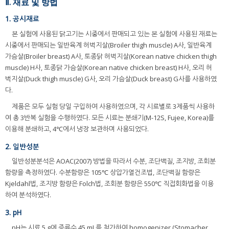
Ⅱ. 재료 및 방법
1. 공시재료
본 실험에 사용된 닭고기는 시중에서 판매되고 있는 본 실험에 사용된 재료는
시중에서 판매되는 일반육계 허벅지살(Broiler thigh muscle) A사, 일반육계
가슴살(Broiler breast) A사, 토종닭 허벅지살(Korean native chicken thigh
muscle) H사, 토종닭 가슴살(Korean native chicken breast) H사, 오리 허
벅지살(Duck thigh muscle) G사, 오리 가슴살(Duck breast) G사를 사용하였
다.
제품은 모두 실험 당일 구입하여 사용하였으며, 각 시료별로 3제품씩 사용하
여 총 3반복 실험을 수행하였다. 모든 시료는 분쇄기(M-12S, Fujee, Korea)를
이용해 분쇄하고, 4℃에서 냉장 보관하며 사용되었다.
2. 일반성분
일반성분분석은 AOAC(2007) 방법을 따라서 수분, 조단백질, 조지방, 조회분
함량을 측정하였다. 수분함량은 105℃ 상압가열건조법, 조단백질 함량은
Kjeldahl법, 조지방 함량은 Folch법, 조회분 함량은 550℃ 직접회화법을 이용
하여 분석하였다.
3. pH
pH는 시료 5 g에 증류수 45 mL를 첨가하여 homogenizer (Stomacher