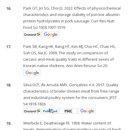
16.
Park GT, Jin SG, Choi JS. 2022. Effects of physicochemical
characteristics and storage stability of porcine albumin
protein hydrolysates in pork sausage. Curr Res Nutr
Food Sci 10(3):1007-1019.
17.
Park SB, Kang HK, Bang HT, Kim MJ, Choi HC, Chae HS,
Suh OS, Na JC. 2009. The study on comparison of
carcass and meat quality traits in different sexes of
Korean native chickens. Ann Anim Resour Sci 20.
18.
Silva DCF, de Arruda AMV, Gonçalves A A. 2017. Quality
characteristics of broiler chicken meat from free-range
and industrial poultry system for the consumers. JFST
54:1818-1826.
19.
Wierbicki E, Deatherage FE. 1958. Water content of
meats, determination of water-holding capacity of fresh