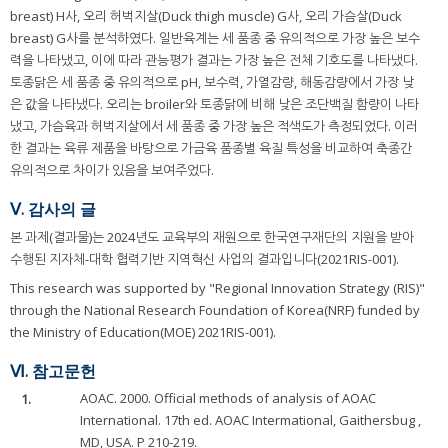
breast) H사, 오리 허벅지살(Duck thigh muscle) G사, 오리 가슴살(Duck
breast) G사를 분석하였다. 일반육계는 세 품종 중 유의적으로 가장 높은 보수
력을 나타냈고, 이에 따라 관능평가 결과는 가장 높은 전체 기호도를 나타냈다.
토종닭은 세 품종 중 유의적으로 pH, 보수력, 가열감량, 해동감량에서 가장 낮
은 값을 나타냈다. 오리는 broiler와 토종닭에 비해 낮은 조단백질 함량이 나타
냈고, 가슴육과 허벅지살에서 세 품종 중 가장 높은 적색도가 측정되었다. 이러
한 결과는 육류 제품을 바탕으로 가금육 품종별 육질 특성을 비교하여 축종간
유의적으로 차이가 있음을 보여주었다.
Ⅴ. 감사의 글
본 과제(결과물)는 2024년도 교육부의 재원으로 한국연구재단의 지원을 받아
수행된 지자체-대학 협력기반 지역혁신 사업의 결과입니다(2021RIS-001).
This research was supported by "Regional Innovation Strategy (RIS)"
through the National Research Foundation of Korea(NRF) funded by
the Ministry of Education(MOE) 2021RIS-001).
Ⅵ. 참고문헌
1.
AOAC. 2000. Official methods of analysis of AOAC
International. 17th ed. AOAC Intermational, Gaithersbug ,
MD, USA. P 210-219.