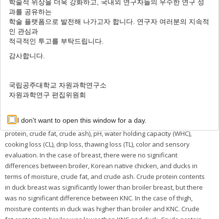
학술적 위상을 더욱 강화하고, 국내외 연구자들의 우수한 연구 성
Author Information & Copyright
▼
과를 공유하는
학술 플랫폼으로 발전해 나가고자 합니다. 연구자 여러분의 지속적
Received:
Sep 02, 2024
; Revised:
Nov 18, 2024
; Accepted:
Nov 25,
인 관심과
2024
적극적인 투고를 부탁드립니다.
Published Online: Dec 31, 2024
감사합니다.
Abstract
국립공주대학교 자원과학연구소
A study was conducted to compare the meat quality
자원과학연구 편집위원회
characteristics among commercial broiler, Korean native
chicken(KNC) and duck. Thigh and breast meat of broiler, KNC, duck
I don't want to open this window for a day.
were used to analyze proximate composition (moisture, crude
protein, crude fat, crude ash), pH, water holding capacity (WHC),
cooking loss (CL), drip loss, thawing loss (TL), color and sensory
evaluation. In the case of breast, there were no significant
differences between broiler, Korean native chicken, and ducks in
terms of moisture, crude fat, and crude ash. Crude protein contents
in duck breast was significantly lower than broiler breast, but there
was no significant difference between KNC. In the case of thigh,
moisture contents in duck was higher than broiler and KNC. Crude