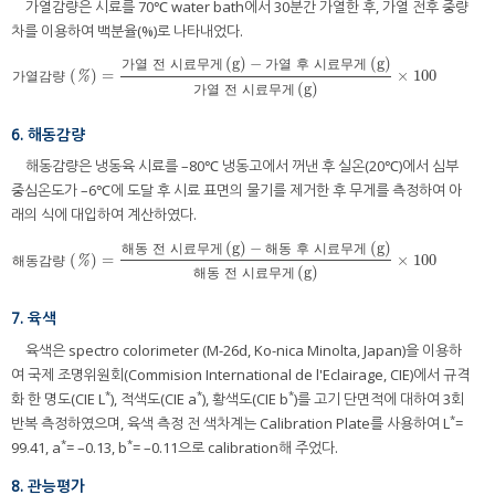
가열감량은 시료를 70℃ water bath에서 30분간 가열한 후, 가열 전후 중량
차를 이용하여 백분율(%)로 나타내었다.
(
g
)
−
(
g
)
가
열
전
시
료
무
게
가
열
후
시
료
무
게
(
)
=
×
100
가열감량
(
%
)
=
가열 전 시료무게
(
g
)
−
가열 후 시료무게
(
g
)
가열 전 시료무게
(
g
)
×
100
%
가
열
감
량
(
g
)
가
열
전
시
료
무
게
6. 해동감량
해동감량은 냉동육 시료를 –80℃ 냉동고에서 꺼낸 후 실온(20℃)에서 심부
중심온도가 –6℃에 도달 후 시료 표면의 물기를 제거한 후 무게를 측정하여 아
래의 식에 대입하여 계산하였다.
(
g
)
−
(
g
)
해
동
전
시
료
무
게
해
동
후
시
료
무
게
(
)
=
×
100
해동감량
(
%
)
=
해동 전 시료무게
(
g
)
−
해동 후 시료무게
(
g
)
해동 전 시료무게
(
g
)
×
100
%
해
동
감
량
(
g
)
해
동
전
시
료
무
게
7. 육색
육색은 spectro colorimeter (M-26d, Ko-nica Minolta, Japan)을 이용하
여 국제 조명위원회(Commision International de l'Eclairage, CIE)에서 규격
*
*
*
화 한 명도(CIE L
), 적색도(CIE a
), 황색도(CIE b
)를 고기 단면적에 대하여 3회
*
반복 측정하였으며, 육색 측정 전 색차계는 Calibration Plate를 사용하여 L
=
*
*
99.41, a
= –0.13, b
= –0.11으로 calibration해 주었다.
8. 관능평가