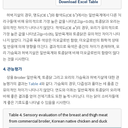
Download Excel Table
*
*
허벅지살의 경우, 명도(CIE L
)와 황색도(CIE b
)에서는 일반육계에서 다른 처
리구들에 비해 유의적으로 가장 높은 값을 나타냈고(p<0.05), 토종닭과 오리는
*
유의적인 차이가 나타나지 않았다. 적색도(CIE a
)의 경우, 오리가 유의적으로
가장 높은 값을 나타냈고(p<0.05), 일반육계와 토종닭은 유의적인 차이가 나타
나지 않았다. 가금류 육류 색상은 미오글로빈 함량, 미오글로빈의 화학적 상태
및 반응에 의해 영향을 미친다. 결과적으로 육색은 종간의 차이가 존재하며, 오
리 가슴육과 허벅지살은 일반육계와 토종닭에 비해 미오글로빈의 함량이 많다
는 것을 시사한다.
4. 관능평가
상용 Broiler 일반육계, 토종닭 그리고 오리의 가슴육과 허벅지살에 대한 관
능평가의 결과는
Table 4
와 같다. 가슴육의 경우, 다즙성과 풍미는 세 품종 간
유의적인 차이가 나타나지 않았다. 연도와 이취는 일반육계와 토종닭이 오리에
비해 좋은 결과를 얻어 전체기호도 또한 높게 나타났다. 이는 닭이 소비자들에
게 좋은 기호도를 나타낼 수 있음을 시사한다.
Table 4.
Sensory evaluation of the breast and thigh meat
from commercial broiler, Korean native chicken and duck