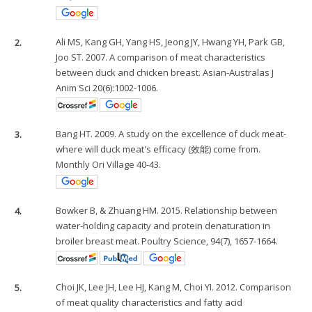
2.
Ali MS, Kang GH, Yang HS, Jeong JY, Hwang YH, Park GB,
Joo ST. 2007. A comparison of meat characteristics
between duck and chicken breast. Asian-Australas J
Anim Sci 20(6):1002-1006.
3.
Bang HT. 2009. A study on the excellence of duck meat-
where will duck meat's efficacy (效能) come from.
Monthly Ori Village 40-43.
4.
Bowker B, & Zhuang HM. 2015. Relationship between
water-holding capacity and protein denaturation in
broiler breast meat. Poultry Science, 94(7), 1657-1664.
5.
Choi JK, Lee JH, Lee HJ, Kang M, Choi YI. 2012. Comparison
of meat quality characteristics and fatty acid