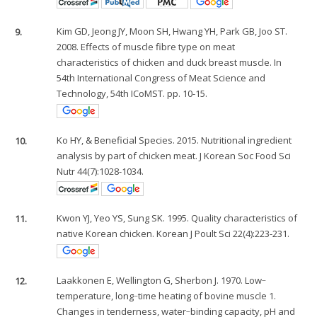
9.
Kim GD, Jeong JY, Moon SH, Hwang YH, Park GB, Joo ST.
2008. Effects of muscle fibre type on meat
characteristics of chicken and duck breast muscle. In
54th International Congress of Meat Science and
Technology, 54th ICoMST. pp. 10-15.
10.
Ko HY, & Beneficial Species. 2015. Nutritional ingredient
analysis by part of chicken meat. J Korean Soc Food Sci
Nutr 44(7):1028-1034.
11.
Kwon YJ, Yeo YS, Sung SK. 1995. Quality characteristics of
native Korean chicken. Korean J Poult Sci 22(4):223-231.
12.
Laakkonen E, Wellington G, Sherbon J. 1970. Low‐
temperature, long‐time heating of bovine muscle 1.
Changes in tenderness, water‐binding capacity, pH and