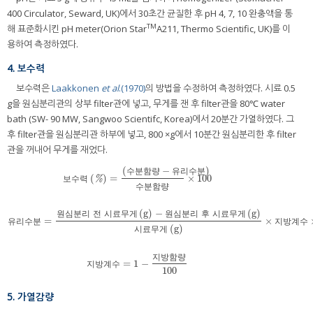
400 Circulator, Seward, UK)에서 30초간 균질한 후 pH 4, 7, 10 완충액을 통
TM
해 표준화시킨 pH meter(Orion Star
A211, Thermo Scientific, UK)를 이
용하여 측정하였다.
4. 보수력
보수력은
Laakkonen
et al
.(1970)
의 방법을 수정하여 측정하였다. 시료 0.5
g을 원심분리관의 상부 filter관에 넣고, 무게를 잰 후 filter관을 80℃ water
bath (SW- 90 MW, Sangwoo Scientifc, Korea)에서 20분간 가열하였다. 그
후 filter관을 원심분리관 하부에 넣고, 800 ×g에서 10분간 원심분리한 후 filter
관을 꺼내어 무게를 재었다.
(
−
)
수
분
함
량
유
리
수
분
(
)
=
×
100
보수력
(
%
)
=
(
수분함량
−
유리수분
)
수분함량
×
100
%
보
수
력
수
분
함
량
(
g
)
−
(
g
)
원
심
분
리
전
시
료
무
게
원
심
분
리
후
시
료
무
게
=
×
유리수분
=
원심분리 전 시료무게
(
g
)
−
원심분리 후 시료무게
(
g
)
시료무게
(
g
)
×
지방계수
×
1
유
리
수
분
지
방
계
수
(
g
)
시
료
무
게
지
방
함
량
=
1
−
지방계수
=
1
−
지방함량
100
지
방
계
수
100
5. 가열감량