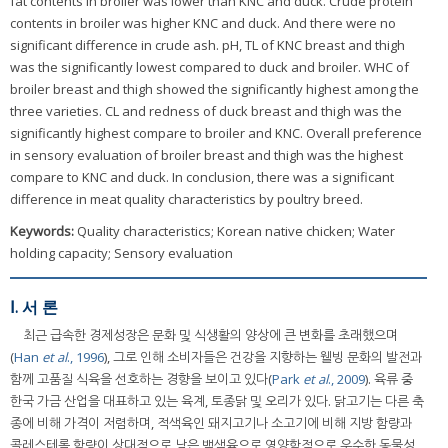
fat contents in broiler was lower than KNC and duck. Crude protein
contents in broiler was higher KNC and duck. And there were no
significant difference in crude ash. pH, TL of KNC breast and thigh
was the significantly lowest compared to duck and broiler. WHC of
broiler breast and thigh showed the significantly highest among the
three varieties. CL and redness of duck breast and thigh was the
significantly highest compare to broiler and KNC. Overall preference
in sensory evaluation of broiler breast and thigh was the highest
compare to KNC and duck. In conclusion, there was a significant
difference in meat quality characteristics by poultry breed.
Keywords:
Quality characteristics; Korean native chicken; Water
holding capacity; Sensory evaluation
Ⅰ. 서 론
최근 급속한 경제성장은 문화 및 식생활의 양상에 큰 변화를 초래했으며
(
Han
et al
., 1996
), 그로 인해 소비자들은 건강을 지향하는 웰빙 문화의 발전과
함께 고품질 식육을 선호하는 경향을 보이고 있다(
Park
et al
., 2009
). 육류 중
한국 가금 산업을 대표하고 있는 육계, 토종닭 및 오리가 있다. 닭고기는 다른 축
종에 비해 가격이 저렴하며, 적색육인 돼지고기나 소고기에 비해 지방 함량과
콜레스테롤 함량이 상대적으로 낮은 백색육으로 영양학적으로 우수한 동물성