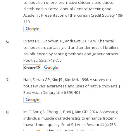
composition of broilers, native chickens and ducks
distributed in Korea. Annual General Meeting and
Academic Presentation of the Korean Credit Society 108-
110.
6.
Evans DG, Goodwin TL, Andrews LD. 1976. Chemical
composition, carcass yield and tenderness of broilers
as influenced by rearing methods and genetic strains.
Poult Sci 55(2):748-755.
7.
Han JS, Han GP, Kim JS , Kim MH. 1996. A survey on
housewives’ awareness and uses of native chickens. J
East Asian Dietary Life 6:393-401
8.
Im C, Song S, Cheng H, Park J, Kim GD. 2024. Assessing
individual muscle characteristics to enhance frozen-
thawed meat quality. Food Sci Anim Resour 44(4):758.