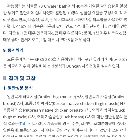
관능평가는 시료를 70℃ water bath에서 40분간 가열한 닭가슴살을 일정
한 두께로 절단하여 실시하였다. 훈련된 10명의 실험실 요원을 구성하여 각 처
리구별로 연도, 다즙성, 풍미, 전체 기호도에 대하여 5점 척도법을 사용하여 평
가했다. 각 요인의 기준은 다음과 같다: 연도, 1점 매우 단단하다-5점 매우 연하
다; 다즙성, 1점 매우 건조하다-5점 매우 다즙하다; 풍미, 1점 매우 나쁘다-5점
매우 좋다; 전체기호도, 1점 매우 나쁘다-5점 매우 좋다.
9. 통계처리
모든 통계처리는 SPSS 28.0을 사용하였다. 처리구간 유의적 차이(p<0.05)
를 비교하기 위해 일원배치 분산분석과 Duncan 사후검정을 실시하였다.
Ⅲ. 결과 및 고찰
1. 일반성분 분석
일반육계 허벅지살(Broiler thigh muscle) A사, 일반육계 가슴살(Broiler
breast) A사, 토종닭 허벅지살(Korean native chicken thigh muscle) H사,
토종닭 가슴살(Korean native chicken breast) H사, 오리 허벅지살(Duck
thigh muscle) G사, 오리 가슴슴살(Duck breast) G사에 대한 일반성분의 분
석 결과는
Table 1
과 같다. 가슴육의 경우, 수분, 조지방, 조회분함량에 있어서
일반육계, 토종닭, 오리 사이에서 유의적인 차이는 나타나지 않았다. 조단백 함