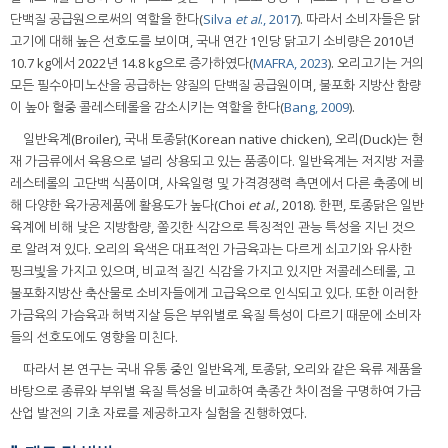
단백질 공급원으로써의 역할을 한다(
Silva
et al
., 2017
). 따라서 소비자들은 닭
고기에 대해 높은 선호도를 보이며, 국내 연간 1인당 닭고기 소비량은 2010년
10.7 kg에서 2022년 14.8 kg으로 증가하였다(
MAFRA, 2023
). 오리고기는 거의
모든 필수아미노산을 공급하는 양질의 단백질 공급원이며, 불포화 지방산 함량
이 높아 혈중 콜레스테롤을 감소시키는 역할을 한다(
Bang, 2009
).
일반육계(Broiler), 국내 토종닭(Korean native chicken), 오리(Duck)는 현
재 가금류에서 육용으로 널리 상용되고 있는 품종이다. 일반육계는 저지방 저콜
레스테롤의 고단백 식품이며, 사육일령 및 가격경쟁력 측면에서 다른 축종에 비
해 다양한 육가공제품에 활용도가 높다(Choi
et al
., 2018). 한편, 토종닭은 일반
육계에 비해 낮은 지방함량, 쫄깃한 식감으로 특징적인 관능 특성을 지닌 것으
로 알려져 있다. 오리의 육색은 대표적인 가금육과는 다르게 쇠고기와 유사한
핑크빛을 가지고 있으며, 비교적 질긴 식감을 가지고 있지만 저콜레스테롤, 고
불포화지방산 축산물로 소비자들에게 고급육으로 인식되고 있다. 또한 이러한
가금육의 가슴육과 허벅지살 등은 부위별로 육질 특성이 다르기 때문에 소비자
들의 선호도에도 영향을 미친다.
따라서 본 연구는 국내 유통 중인 일반육계, 토종닭, 오리와 같은 육류 제품을
바탕으로 종류와 부위별 육질 특성을 비교하여 축종간 차이점을 구명하여 가금
산업 발전의 기초 자료를 제공하고자 실험을 진행하였다.